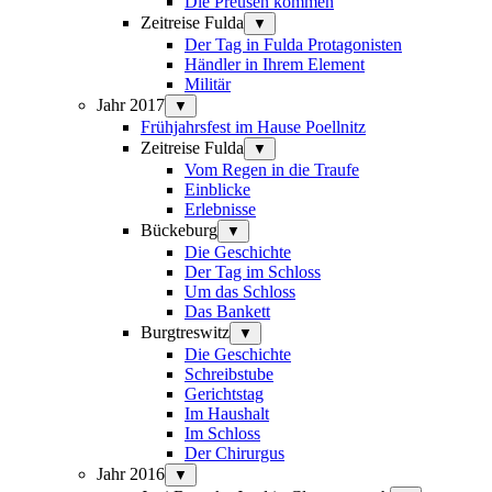
Die Preusen kommen
Zeitreise Fulda
▼
Der Tag in Fulda Protagonisten
Händler in Ihrem Element
Militär
Jahr 2017
▼
Frühjahrsfest im Hause Poellnitz
Zeitreise Fulda
▼
Vom Regen in die Traufe
Einblicke
Erlebnisse
Bückeburg
▼
Die Geschichte
Der Tag im Schloss
Um das Schloss
Das Bankett
Burgtreswitz
▼
Die Geschichte
Schreibstube
Gerichtstag
Im Haushalt
Im Schloss
Der Chirurgus
Jahr 2016
▼