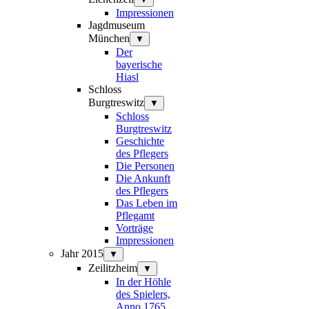
Impressionen
Jagdmuseum
München
▼
Der
bayerische
Hiasl
Schloss
Burgtreswitz
▼
Schloss
Burgtreswitz
Geschichte
des Pflegers
Die Personen
Die Ankunft
des Pflegers
Das Leben im
Pflegamt
Vorträge
Impressionen
Jahr 2015
▼
Zeilitzheim
▼
In der Höhle
des Spielers,
Anno 1765