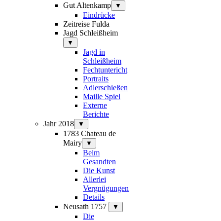
Gut Altenkamp
▼
Eindrücke
Zeitreise Fulda
Jagd Schleißheim
▼
Jagd in
Schleißheim
Fechtuntericht
Portraits
Adlerschießen
Maille Spiel
Externe
Berichte
Jahr 2018
▼
1783 Chateau de
Mairy
▼
Beim
Gesandten
Die Kunst
Allerlei
Vergnügungen
Details
Neusath 1757
▼
Die