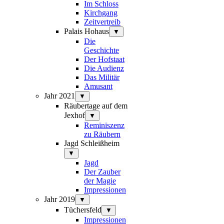
Im Schloss
Kirchgang
Zeitvertreib
Palais Hohaus
▼
Die
Geschichte
Der Hofstaat
Die Audienz
Das Militär
Amusant
Jahr 2021
▼
Räubertage auf dem
Jexhof
▼
Reminiszenz
zu Räubern
Jagd Schleißheim
▼
Jagd
Der Zauber
der Magie
Impressionen
Jahr 2019
▼
Tüchersfeld
▼
Impressionen