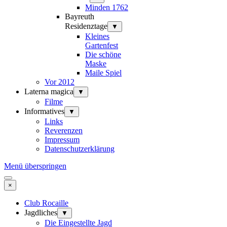
Minden 1762
Bayreuth
Residenztage
▼
Kleines
Gartenfest
Die schöne
Maske
Maile Spiel
Vor 2012
Laterna magica
▼
Filme
Informatives
▼
Links
Reverenzen
Impressum
Datenschutzerklärung
Menü überspringen
×
Club Rocaille
Jagdliches
▼
Die Eingestellte Jagd