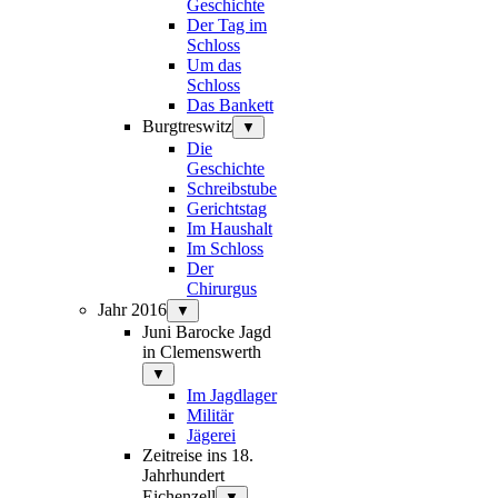
Geschichte
Der Tag im
Schloss
Um das
Schloss
Das Bankett
Burgtreswitz
▼
Die
Geschichte
Schreibstube
Gerichtstag
Im Haushalt
Im Schloss
Der
Chirurgus
Jahr 2016
▼
Juni Barocke Jagd
in Clemenswerth
▼
Im Jagdlager
Militär
Jägerei
Zeitreise ins 18.
Jahrhundert
Eichenzell
▼