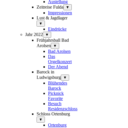
Austellung
Zeitreise Fulda
▼
Impressionen
Lust & Jagdlager
▼
Eindrücke
Jahr 2022
▼
Frühjahrsball Bad
Arolsen
▼
Bad Arolsen
Das
Orgelkonzert
Der Abend
Barock in
Ludwigsburg
▼
Blühendes
Barock
Picknick
Favorite
Besuch
Residenzschloss
Schloss Ortenburg
▼
Ortenburg