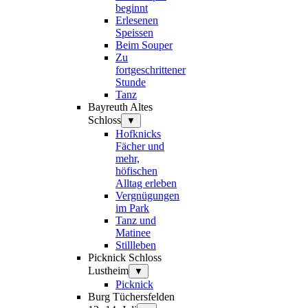
beginnt
Erlesenen
Speissen
Beim Souper
Zu
fortgeschrittener
Stunde
Tanz
Bayreuth Altes
Schloss
▼
Hofknicks
Fächer und
mehr,
höfischen
Alltag erleben
Vergnügungen
im Park
Tanz und
Matinee
Stillleben
Picknick Schloss
Lustheim
▼
Picknick
Burg Tüchersfelden