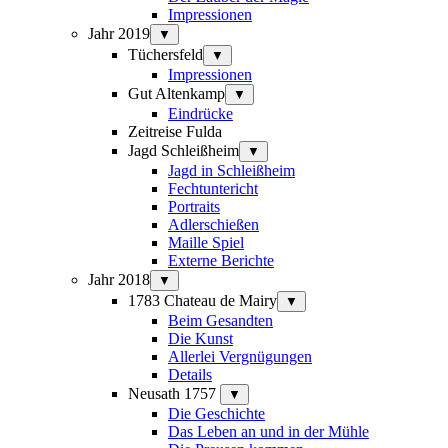
Impressionen
Jahr 2019
▼
Tüchersfeld
▼
Impressionen
Gut Altenkamp
▼
Eindrücke
Zeitreise Fulda
Jagd Schleißheim
▼
Jagd in Schleißheim
Fechtuntericht
Portraits
Adlerschießen
Maille Spiel
Externe Berichte
Jahr 2018
▼
1783 Chateau de Mairy
▼
Beim Gesandten
Die Kunst
Allerlei Vergnügungen
Details
Neusath 1757
▼
Die Geschichte
Das Leben an und in der Mühle