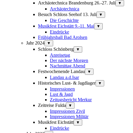
Archäotechnica Brandenburg 26.-27. Juli
▼
Archäotechnica
Besuch Schloss Seehof 13. Juli
▼
Die Geschichte
Musikfest Eichstätt 9.-11. Mai
▼
Eindrücke
Frühjahrsball Bad Arolsen
Jahr 2024
▼
Schloss Schönberg
▼
Anreisetag
Der nächste Morgen
Nachmittag Abend
Festwochenende Landau
▼
Landau a.d.Isar
Historisches Lust- & Jagdlager
▼
Impressionen
Lust & Jagd
Zeitugsbericht Merkur
Zeitreise Fulda
▼
Impressionen Zivil
Impressionen Militär
Musikfest Eichstätt
▼
Eindrücke