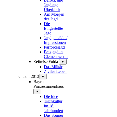
Barock und
Jagdtage
Überblick
Am Morgen
der Jagd
Die
Eingestellte
Jagd
Jagdgemälde /
Impressionen
Parforcejagd
Beizjagd in
Clemenswerth
Zeitreise Fulda
▼
Das Militär
Ziviles Leben
Jahr 2013
▼
Bayreuth
Prinzessinnenhaus
▼
Die Idee
Tischkultur
im 18.
Jahrhundert
Das Souper