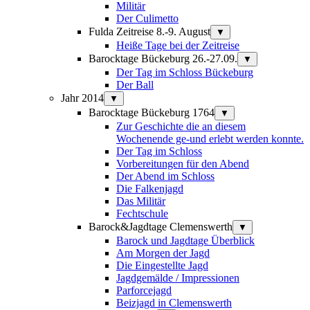
Militär
Der Culimetto
Fulda Zeitreise 8.-9. August
▼
Heiße Tage bei der Zeitreise
Barocktage Bückeburg 26.-27.09.
▼
Der Tag im Schloss Bückeburg
Der Ball
Jahr 2014
▼
Barocktage Bückeburg 1764
▼
Zur Geschichte die an diesem
Wochenende ge-und erlebt werden konnte.
Der Tag im Schloss
Vorbereitungen für den Abend
Der Abend im Schloss
Die Falkenjagd
Das Militär
Fechtschule
Barock&Jagdtage Clemenswerth
▼
Barock und Jagdtage Überblick
Am Morgen der Jagd
Die Eingestellte Jagd
Jagdgemälde / Impressionen
Parforcejagd
Beizjagd in Clemenswerth