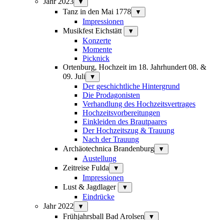
Jahr 2023
▼
Tanz in den Mai 1778
▼
Impressionen
Musikfest Eichstätt
▼
Konzerte
Momente
Picknick
Ortenburg, Hochzeit im 18. Jahrhundert 08. &
09. Juli
▼
Der geschichtliche Hintergrund
Die Prodagonisten
Verhandlung des Hochzeitsvertrages
Hochzeitsvorbereitungen
Einkleiden des Brautpaares
Der Hochzeitszug & Trauung
Nach der Trauung
Archäotechnica Brandenburg
▼
Austellung
Zeitreise Fulda
▼
Impressionen
Lust & Jagdlager
▼
Eindrücke
Jahr 2022
▼
Frühjahrsball Bad Arolsen
▼