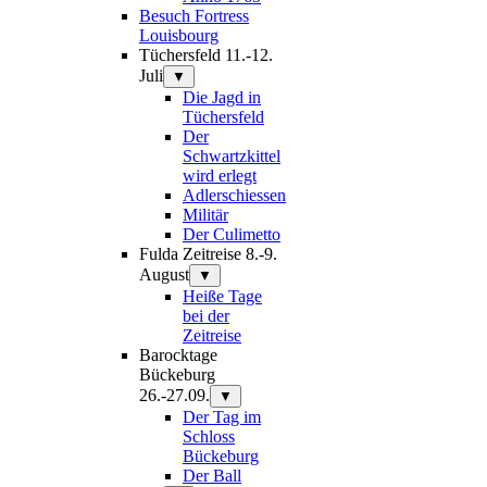
Besuch Fortress
Louisbourg
Tüchersfeld 11.-12.
Juli
▼
Die Jagd in
Tüchersfeld
Der
Schwartzkittel
wird erlegt
Adlerschiessen
Militär
Der Culimetto
Fulda Zeitreise 8.-9.
August
▼
Heiße Tage
bei der
Zeitreise
Barocktage
Bückeburg
26.-27.09.
▼
Der Tag im
Schloss
Bückeburg
Der Ball