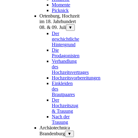
Momente
Picknick
Ortenburg, Hochzeit
im 18. Jahrhundert
08. & 09. Juli
▼
Der
geschichtliche
Hintergrund
Die
Prodagonisten
Verhandlung
des
Hochzeitsvertrages
Hochzeitsvorbereitungen
Einkleiden
des
Brautpaares
Der
Hochzeitszug
& Trauung
Nach der
Trauung
Archäotechnica
Brandenburg
▼