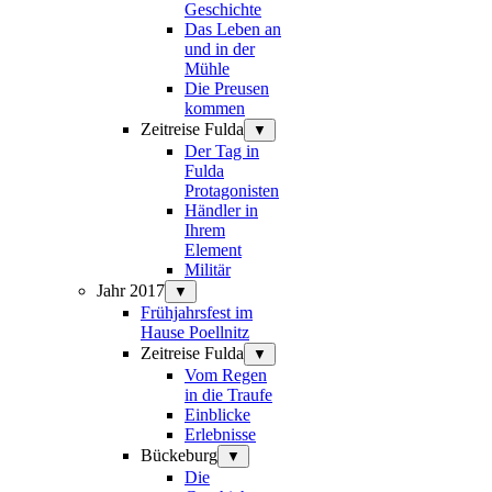
Geschichte
Das Leben an
und in der
Mühle
Die Preusen
kommen
Zeitreise Fulda
▼
Der Tag in
Fulda
Protagonisten
Händler in
Ihrem
Element
Militär
Jahr 2017
▼
Frühjahrsfest im
Hause Poellnitz
Zeitreise Fulda
▼
Vom Regen
in die Traufe
Einblicke
Erlebnisse
Bückeburg
▼
Die