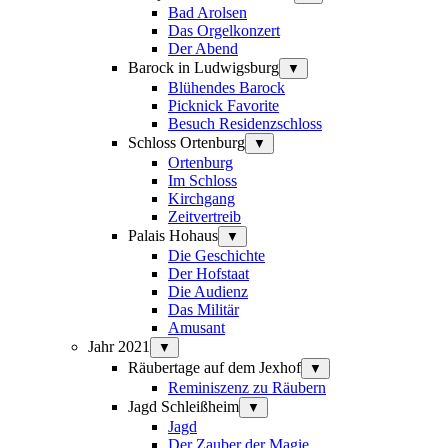
Bad Arolsen
Das Orgelkonzert
Der Abend
Barock in Ludwigsburg
▼
Blühendes Barock
Picknick Favorite
Besuch Residenzschloss
Schloss Ortenburg
▼
Ortenburg
Im Schloss
Kirchgang
Zeitvertreib
Palais Hohaus
▼
Die Geschichte
Der Hofstaat
Die Audienz
Das Militär
Amusant
Jahr 2021
▼
Räubertage auf dem Jexhof
▼
Reminiszenz zu Räubern
Jagd Schleißheim
▼
Jagd
Der Zauber der Magie