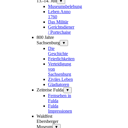
13.-14. Juli
▼
Museumsbelebung
Leben Anno
1760
Das Militär
Gerichtsdiener
/ Portechaise
800 Jahre
Sachsenburg
▼
Die
Geschichte
Feierlichkeiten
Verteidigung
von
Sachsenburg
Ziviles Leben
Gladiatoren
Zeitreise Fulda
▼
Fernsehen in
Fulda
Fulda
Impressionen
Waldfest
Ebersberger
Museum
▼