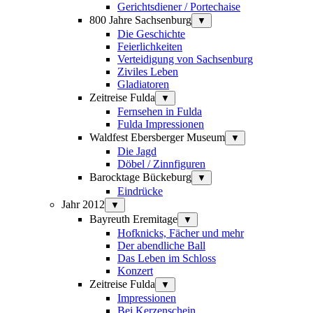
Gerichtsdiener / Portechaise
800 Jahre Sachsenburg
▼
Die Geschichte
Feierlichkeiten
Verteidigung von Sachsenburg
Ziviles Leben
Gladiatoren
Zeitreise Fulda
▼
Fernsehen in Fulda
Fulda Impressionen
Waldfest Ebersberger Museum
▼
Die Jagd
Döbel / Zinnfiguren
Barocktage Bückeburg
▼
Eindrücke
Jahr 2012
▼
Bayreuth Eremitage
▼
Hofknicks, Fächer und mehr
Der abendliche Ball
Das Leben im Schloss
Konzert
Zeitreise Fulda
▼
Impressionen
Bei Kerzenschein