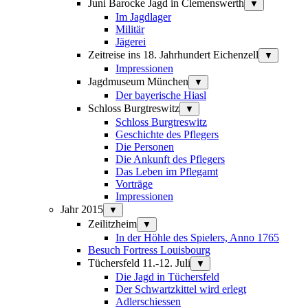
Juni Barocke Jagd in Clemenswerth
▼
Im Jagdlager
Militär
Jägerei
Zeitreise ins 18. Jahrhundert Eichenzell
▼
Impressionen
Jagdmuseum München
▼
Der bayerische Hiasl
Schloss Burgtreswitz
▼
Schloss Burgtreswitz
Geschichte des Pflegers
Die Personen
Die Ankunft des Pflegers
Das Leben im Pflegamt
Vorträge
Impressionen
Jahr 2015
▼
Zeilitzheim
▼
In der Höhle des Spielers, Anno 1765
Besuch Fortress Louisbourg
Tüchersfeld 11.-12. Juli
▼
Die Jagd in Tüchersfeld
Der Schwartzkittel wird erlegt
Adlerschiessen