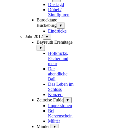
Die Jagd
Döbel /
Zinnfiguren
Barocktage
Bückeburg
▼
Eindrücke
Jahr 2012
▼
Bayreuth Eremitage
▼
Hofknicks,
Fächer und
mehr
Der
abendliche
Ball
Das Leben im
Schloss
Konzert
Zeitreise Fulda
▼
Impressionen
Bei
Kerzenschein
Militär
Minden
▼