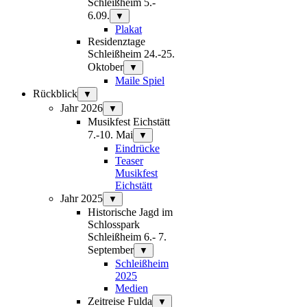
Schleißheim 5.-
6.09.
▼
Plakat
Residenztage
Schleißheim 24.-25.
Oktober
▼
Maile Spiel
Rückblick
▼
Jahr 2026
▼
Musikfest Eichstätt
7.-10. Mai
▼
Eindrücke
Teaser
Musikfest
Eichstätt
Jahr 2025
▼
Historische Jagd im
Schlosspark
Schleißheim 6.- 7.
September
▼
Schleißheim
2025
Medien
Zeitreise Fulda
▼